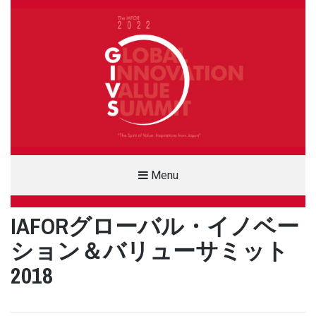
THE IAFOR GLOBAL INNOVATION &
Menu
VALUE SUMMIT (GIVS)
IAFORグローバル・イノベー
SDG, ESG, AND VALUE
ション＆バリューサミット
2018